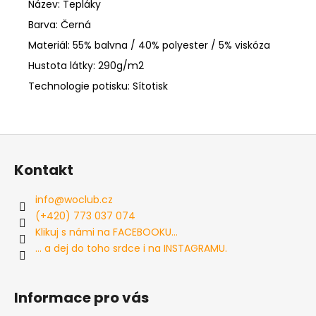
Název: Tepláky
Barva: Černá
Materiál: 55% balvna / 40% polyester / 5% viskóza
Hustota látky: 290g/m2
Technologie potisku: Sítotisk
Z
á
Kontakt
p
a
info
@
woclub.cz
t
(+420) 773 037 074
í
Klikuj s námi na FACEBOOKU...
... a dej do toho srdce i na INSTAGRAMU.
Informace pro vás