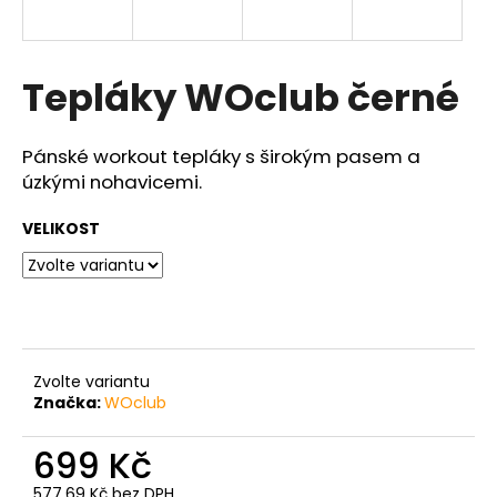
a
j
í
Tepláky WOclub černé
t
?
Pánské workout tepláky s širokým pasem a
úzkými nohavicemi.
VELIKOST
HLEDAT
D
o
Zvolte variantu
p
Značka:
WOclub
o
r
699 Kč
u
577,69 Kč bez DPH