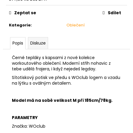
č
Měrná
u
cena:
Zeptat se
Sdílet
j
e
Kategorie
:
Oblečení
m
e
Popis
Diskuze
DRŽÁKY
NA
Černé tepláky s kapsami z nové kolekce
KOTOUČE
workoutového oblečení. Moderní střih nohavic z
POWER
tebe udělá frajera, i když nejedeš legday.
PLATE
HOLDER
Sítotiskový potisk ve předu s WOclub logem a vzadu
na lýtku s oválným detailem.
999
Kč
Model má na sobě velikost M při 185cm/78kg.
PARAMETRY
Značka: WOclub