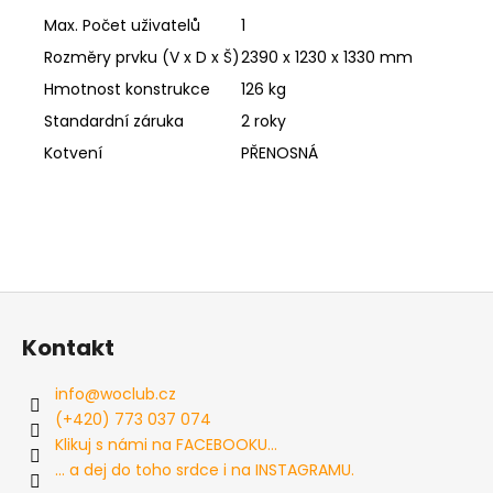
Max. Počet uživatelů
1
Rozměry prvku (V x D x Š)
2390 x 1230 x 1330 mm
Hmotnost konstrukce
126 kg
Standardní záruka
2 roky
Kotvení
PŘENOSNÁ
Z
á
Kontakt
p
a
info
@
woclub.cz
t
(+420) 773 037 074
í
Klikuj s námi na FACEBOOKU...
... a dej do toho srdce i na INSTAGRAMU.