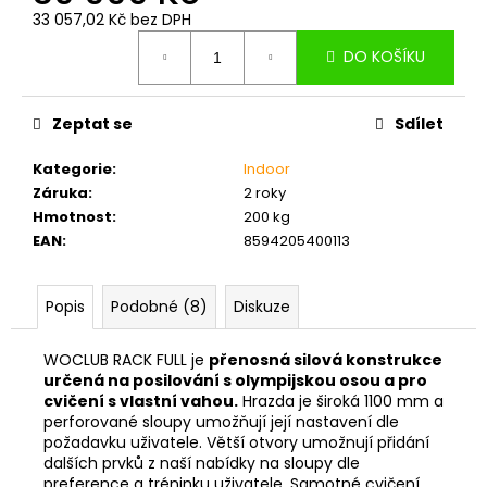
č
33 057,02 Kč bez DPH
u
Měrná
j
DO KOŠÍKU
cena:
e
m
e
Zeptat se
Sdílet
Kategorie
:
Indoor
NÍZKÉ
Záruka
:
2 roky
BRADLA
Hmotnost
:
200 kg
STALKY
XS
EAN
:
8594205400113
PLUS
5CM
Popis
Podobné (8)
Diskuze
899
Kč
WOCLUB RACK FULL je
přenosná silová konstrukce
určená na posilování s olympijskou osou a pro
cvičení s vlastní vahou.
Hrazda je široká 1100 mm a
perforované sloupy umožňují její nastavení dle
požadavku uživatele. Větší otvory umožnují přidání
dalších prvků z naší nabídky na sloupy dle
preference a tréninku uživatele. Samotné cvičení