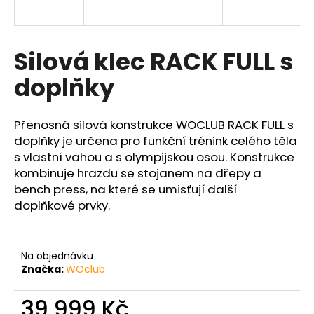
a
j
í
Silová klec RACK FULL s
t
doplňky
?
Přenosná silová konstrukce WOCLUB RACK FULL s
doplňky je určena pro funkční trénink celého těla
s vlastní vahou a s olympijskou osou. Konstrukce
HLEDAT
kombinuje hrazdu se stojanem na dřepy a
bench press, na které se umisťují další
doplňkové prvky.
D
o
p
Na objednávku
o
Značka:
WOclub
r
u
39 999 Kč