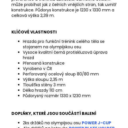
může probíhat jak z čelních vnějších stran, tak uvnitř
konstrukce. Půdorys konstrukce je 1230 x 1330 mm a
celková výška 2,39 m.
KLÍČOVÉ VLASTNOSTI
Hrazda pro funkční trénink celého těla se
stojanem na olympijskou osu
Vysoce kvalitní černá protiskluzová úprava
hrazd
Přenosná konstrukce
Vyrobeno v ČR
Perforovaný ocelový sloup 80/80 mm
Výška sloupu 2,35 m
Tloušťka stěny 3 mm
Délka hrazdy 110 cm
Půdorysný rozměr 1330 x 1230 mm
DOPLŇKY, KTERÉ JSOU SOUČÁSTÍ BALENÍ
2ks držáků na olympijsou osu
POWER J-CUP