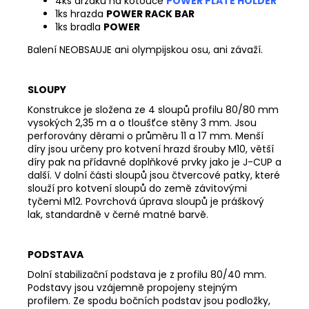
4ks držáků na kotouče
POWER PLATE HOLDER
1ks hrazda
POWER RACK BAR
1ks bradla
POWER
Balení NEOBSAUJE ani olympijskou osu, ani závaží.
SLOUPY
Konstrukce je složena ze 4 sloupů profilu 80/80 mm
vysokých 2,35 m a o tloušťce stěny 3 mm. Jsou
perforovány děrami o průměru 11 a 17 mm. Menší
díry jsou určeny pro kotvení hrazd šrouby M10, větší
díry pak na přídavné doplňkové prvky jako je J-CUP a
další. V dolní části sloupů jsou čtvercové patky, které
slouží pro kotvení sloupů do země závitovými
tyčemi M12. Povrchová úprava sloupů je práškový
lak, standardně v černé matné barvě.
PODSTAVA
Dolní stabilizační podstava je z profilu 80/40 mm.
Podstavy jsou vzájemně propojeny stejným
profilem. Ze spodu bočních podstav jsou podložky,