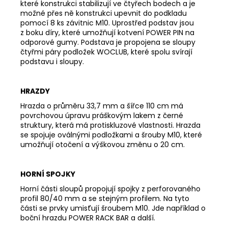
které konstrukci stabilizují ve čtyřech bodech a je
možné přes ně konstrukci upevnit do podkladu
pomocí 8 ks závitnic M10. Uprostřed podstav jsou
z boku díry, které umožňují kotvení POWER PIN na
odporové gumy. Podstava je propojena se sloupy
čtyřmi páry podložek WOCLUB, které spolu svírají
podstavu i sloupy.
HRAZDY
Hrazda o průměru 33,7 mm a šířce 110 cm má
povrchovou úpravu práškovým lakem z černé
struktury, která má protiskluzové vlastnosti. Hrazda
se spojuje oválnými podložkami a šrouby M10, které
umožňují otočení a výškovou změnu o 20 cm.
HORNÍ SPOJKY
Horní části sloupů propojují spojky z perforovaného
profil 80/40 mm a se stejným profilem. Na tyto
části se prvky umisťují šroubem M10. Jde například o
boční hrazdu POWER RACK BAR a další.