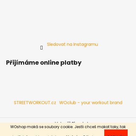
Sledovat na Instagramu
Přijímáme online platby
STREETWORKOUT.cz
WOclub - your workout brand
Vytvořil Shoptet
WOshop maká se soubory cookie. Jestli chceš makat taky, tak
Copyright 2026
WOshop.cz
. Všechna práva vyhrazena.