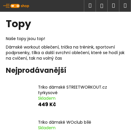
K
Přejít
Hledat
Náku
M
Přihlášen
na
o
obsah
Zpět
Zpět
košík
š
Topy
í
C
k
o
Naše topy jsou top!
p
Dámské workout oblečení, trička na trénink, sportovní
podprsenky, tílka a další svrchní oblečení, které se hodí jak
o
na cvičení, tak na volný čas
t
ř
Nejprodávanější
e
b
Triko dámské STREETWORKOUT.cz
u
tyrkysové
Skladem
j
449 Kč
e
t
e
Triko dámské WOclub bílé
Skladem
n