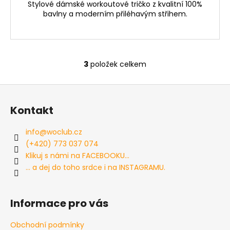
Stylové dámské workoutové tričko z kvalitní 100%
bavlny a moderním přiléhavým střihem.
3
položek celkem
O
v
Z
l
á
á
Kontakt
d
p
a
a
info
@
woclub.cz
c
t
(+420) 773 037 074
í
í
Klikuj s námi na FACEBOOKU...
p
... a dej do toho srdce i na INSTAGRAMU.
r
v
k
Informace pro vás
y
v
Obchodní podmínky
ý