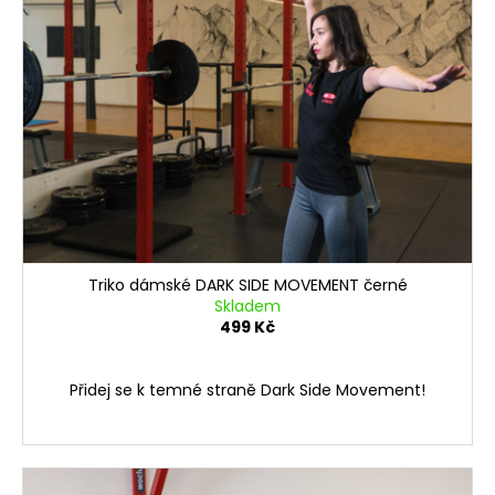
č
i
k
u
s
j
t
e
p
ů
m
r
e
o
d
DRŽÁKY
u
NA
k
ČINKU
POWER
t
J-
ů
CUP
Triko dámské DARK SIDE MOVEMENT černé
Skladem
2
499 Kč
999
Kč
Přidej se k temné straně Dark Side Movement!