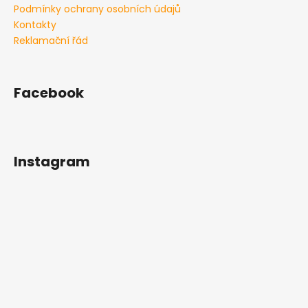
Podmínky ochrany osobních údajů
p
i
Kontakty
s
Reklamační řád
u
Facebook
Instagram