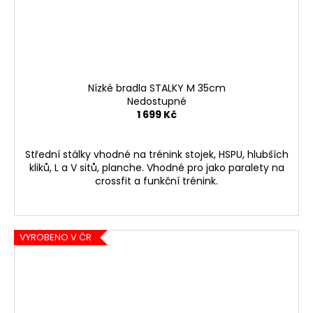
Nízké bradla STALKY M 35cm
Nedostupné
1 699 Kč
Střední stálky vhodné na trénink stojek, HSPU, hlubších
kliků, L a V sitů, planche. Vhodné pro jako paralety na
crossfit a funkční trénink.
VYROBENO V ČR