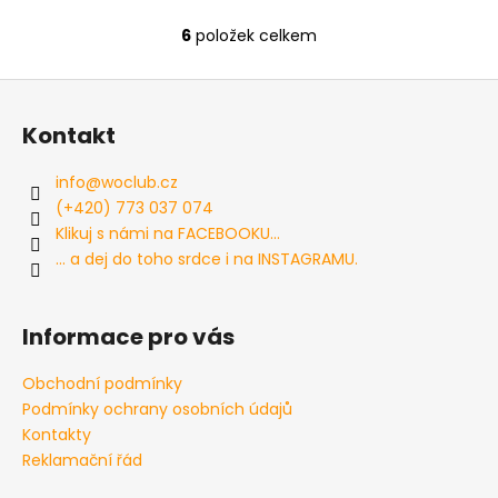
6
položek celkem
O
v
Z
l
á
á
Kontakt
d
p
a
a
info
@
woclub.cz
c
t
(+420) 773 037 074
í
í
Klikuj s námi na FACEBOOKU...
p
... a dej do toho srdce i na INSTAGRAMU.
r
v
k
Informace pro vás
y
v
Obchodní podmínky
ý
Podmínky ochrany osobních údajů
p
i
Kontakty
s
Reklamační řád
u