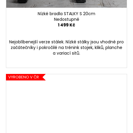
Nízké bradla STALKY S 20cm
Nedostupné
1 499 Kč
Nejoblíbenejší verze stálek. Nízké stálky jsou vhodné pro
začátečníky i pokročilé na trénink stojek, kliků, planche
a variací sitů.
VYROBENO V ČR