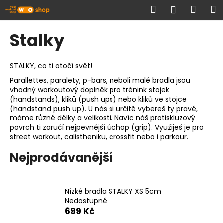
K
Přejít
Hledat
Náku
M
Přihlášen
na
o
obsah
Zpět
Zpět
košík
š
Stalky
í
C
k
o
STALKY, co ti otočí svět!
p
Parallettes, paralety, p-bars, neboli malé bradla jsou
vhodný workoutový doplněk pro trénink stojek
o
(handstands), kliků (push ups) nebo kliků ve stojce
t
(handstand push up). U nás si určitě vybereš ty pravé,
ř
máme různé délky a velikosti. Navíc náš protiskluzový
povrch ti zaručí nejpevnější úchop (grip). Využiješ je pro
e
street workout, calistheniku, crossfit nebo i parkour.
b
Nejprodávanější
u
j
e
Nízké bradla STALKY XS 5cm
t
Nedostupné
e
699 Kč
n