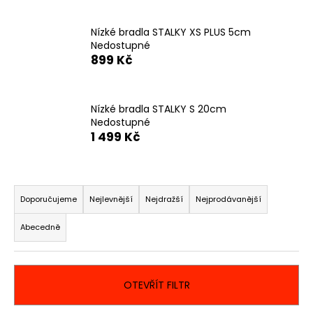
a
j
Nízké bradla STALKY XS PLUS 5cm
Nedostupné
í
899 Kč
t
?
Nízké bradla STALKY S 20cm
Nedostupné
1 499 Kč
HLEDAT
Ř
a
Doporučujeme
Nejlevnější
Nejdražší
Nejprodávanější
z
D
Abecedně
e
o
p
n
o
í
r
OTEVŘÍT FILTR
p
u
r