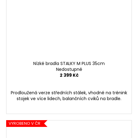
Nízké bradla STALKY M PLUS 35cm
Nedostupné
2 399 Kč
Prodloužená verze středních stálek, vhodné na trénink
stojek ve více lidech, balančních cviků na bradle.
VYROBENO V ČR