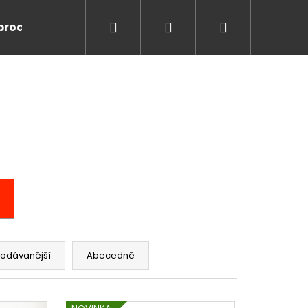
Hledat
Přihlášení
Nákupní
prodej
Workoutová hřiště
STREETWORKOUT.
košík
rodávanější
Abecedně
Následující