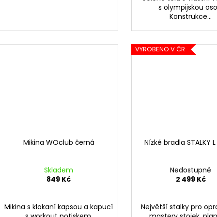
s olympijskou oso
Konstrukce...
VYROBENO V ČR
Mikina WOclub černá
Nízké bradla STALKY 
Skladem
Nedostupné
849 Kč
2 499 Kč
Mikina s klokaní kapsou a kapucí
Největší stalky pro op
s workout potiskem.
mastery stojek, pla