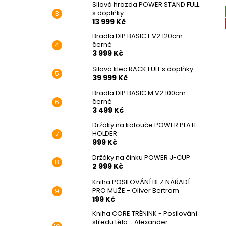
Silová hrazda POWER STAND FULL
s doplňky
13 999 Kč
Bradla DIP BASIC L V2 120cm
černé
3 999 Kč
Silová klec RACK FULL s doplňky
39 999 Kč
Bradla DIP BASIC M V2 100cm
černé
3 499 Kč
Držáky na kotouče POWER PLATE
HOLDER
999 Kč
Držáky na činku POWER J-CUP
2 999 Kč
Kniha POSILOVÁNÍ BEZ NÁŘADÍ
PRO MUŽE - Oliver Bertram
199 Kč
Kniha CORE TRÉNINK - Posilování
středu těla - Alexander