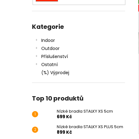
NÍZKÉ BRADLA STALKY XS 5CM
l
699 Kč
Přeskočit
kategorie
Kategorie
Indoor
Outdoor
Příslušenství
Ostatní
(%) Výprodej
Top 10 produktů
Nízké bradla STALKY XS 5cm
699 Kč
Nízké bradla STALKY XS PLUS 5cm
899 Kč