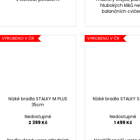
hlubokých kliků n
balančních cvičen
VYROBENO V ČR
VYROBENO V ČR
Nízké bradla STALKY M PLUS
Nízké bradla STALKY 
35cm
Nedostupné
Nedostupné
2 399 Kč
1 499 Kč