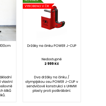
NOVINKA
POWER STAND FULL S
VYROBENO V ČR
2 100cm
Držáky na činku POWER J-CUP
Nedostupné
2 999 Kč
ákladní
Dva držáky na činku /
 vlastní
olympijskou osu POWER J-CUP v
silovně
sendvičové konstrukci s UHMW
ch kliků
plasty proti poškrábání.
iků.