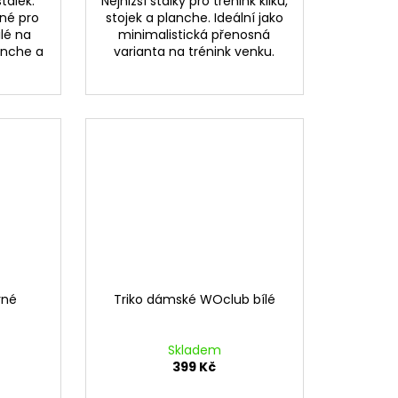
tálek.
Nejnižší stálky pro trénink kliků,
dné pro
stojek a planche. Ideální jako
ilé na
minimalistická přenosná
lanche a
varianta na trénink venku.
rné
Triko dámské WOclub bílé
Skladem
399 Kč