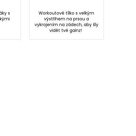
áky s
Workoutové tílko s velkým
zkými
výstřihem na prsou a
vykrojením na zádech, aby šly
vidět tvé gainz!