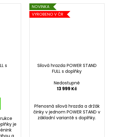
NOVINKA
VYROBENO V ČR
LL s
Silová hrazda POWER STAND
FULL s doplňky
Nedostupné
13 999 Kč
Přenosná silová hrazda a držák
činky v jednom POWER STAND v
základní variantě s doplňky.
trukce
plňky je
rénink
vahou a