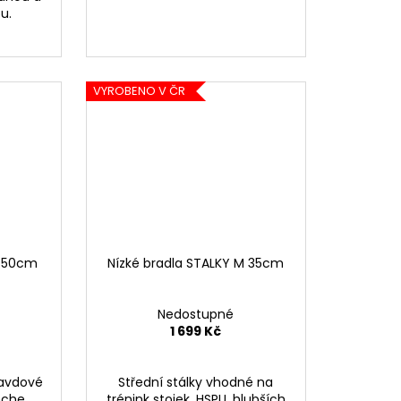
u.
VYROBENO V ČR
L 50cm
Nízké bradla STALKY M 35cm
Nedostupné
1 699 Kč
ravdové
Střední stálky vhodné na
nche,
trénink stojek, HSPU, hlubších