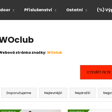
door
Příslušenství
Ostatní
(%) Vý
Co potřebujete najít?
WOclub
HLEDAT
Webová stránka značky:
WOclub
Doporučujeme
OTEVŘÍT FILTR
Ř
a
Doporučujeme
Nejlevnější
Nejdražší
Nejp
z
e
V