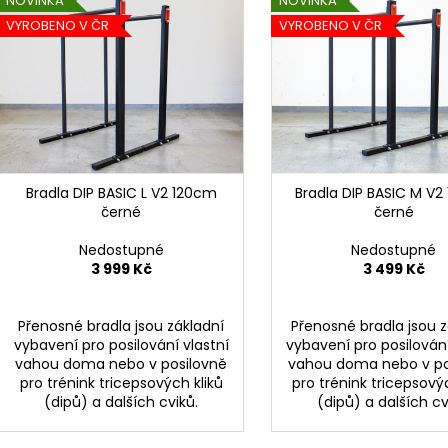
n
NOVINKA
NOVINKA
NÍZKÉ BRADLA STALKY XS PLUS 5CM
SILOVÁ HRAZDA 
ý
DOPLŇKY
í
VYROBENO V ČR
VYROBENO V ČR
899 Kč
p
13 999 Kč
p
i
r
s
o
p
d
r
u
o
k
d
Bradla DIP BASIC L V2 120cm
Bradla DIP BASIC M V
t
černé
černé
u
ů
k
Nedostupné
Nedostupné
t
3 999 Kč
3 499 Kč
ů
Přenosné bradla jsou základní
Přenosné bradla jsou z
vybavení pro posilování vlastní
vybavení pro posilování
vahou doma nebo v posilovně
vahou doma nebo v po
pro trénink tricepsových kliků
pro trénink tricepsový
(dipů) a dalších cviků.
(dipů) a dalších cv