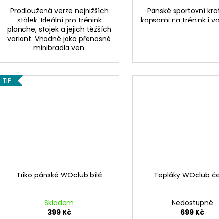
Prodloužená verze nejnižších
Pánské sportovní kra
stálek. Ideální pro trénink
kapsami na trénink i vo
planche, stojek a jejich těžších
variant. Vhodné jako přenosné
minibradla ven.
TIP
Triko pánské WOclub bílé
Tepláky WOclub č
Skladem
Nedostupné
399 Kč
699 Kč