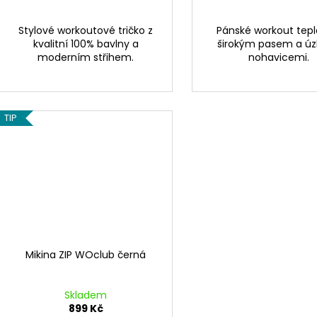
Stylové workoutové tričko z
Pánské workout tepl
kvalitní 100% bavlny a
širokým pasem a ú
moderním střihem.
nohavicemi.
TIP
Mikina ZIP WOclub černá
Skladem
899 Kč