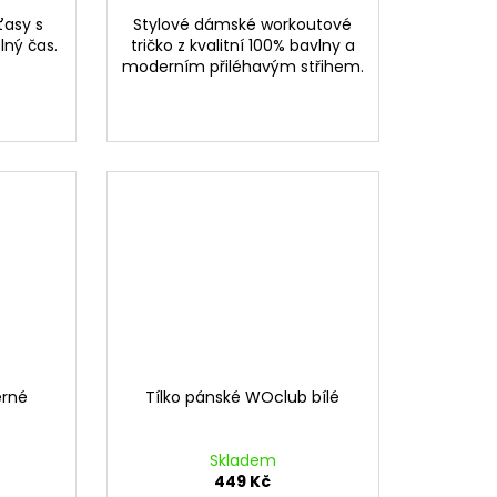
ťasy s
Stylové dámské workoutové
lný čas.
tričko z kvalitní 100% bavlny a
moderním přiléhavým střihem.
erné
Tílko pánské WOclub bílé
Skladem
449 Kč