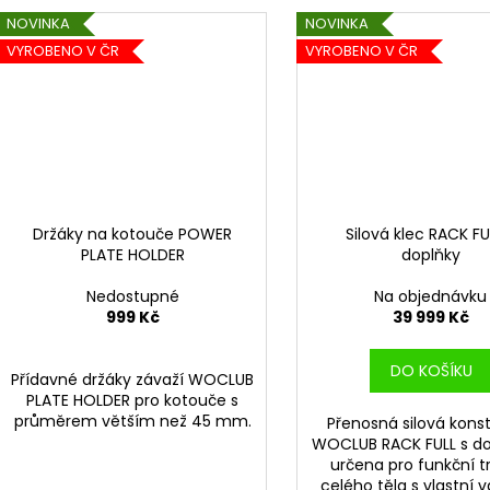
NOVINKA
NOVINKA
VYROBENO V ČR
VYROBENO V ČR
Držáky na kotouče POWER
Silová klec RACK FU
PLATE HOLDER
doplňky
Nedostupné
Na objednávku
999 Kč
39 999 Kč
DO KOŠÍKU
Přídavné držáky závaží WOCLUB
PLATE HOLDER pro kotouče s
průměrem větším než 45 mm.
Přenosná silová kons
WOCLUB RACK FULL s do
určena pro funkční t
celého těla s vlastní 