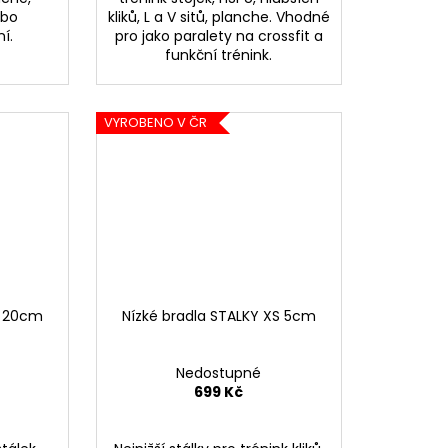
ebo
kliků, L a V sitů, planche. Vhodné
í.
pro jako paralety na crossfit a
funkční trénink.
VYROBENO V ČR
S 20cm
Nízké bradla STALKY XS 5cm
Nedostupné
699 Kč