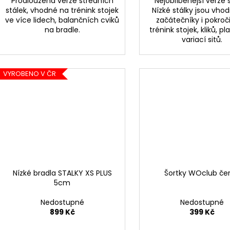
Prodloužená verze středních
Nejoblíbenejší verze s
stálek, vhodné na trénink stojek
Nízké stálky jsou vho
ve více lidech, balančních cviků
začátečníky i pokroč
na bradle.
trénink stojek, kliků, p
variací sitů.
VYROBENO V ČR
Nízké bradla STALKY XS PLUS
Šortky WOclub če
5cm
Nedostupné
Nedostupné
899 Kč
399 Kč