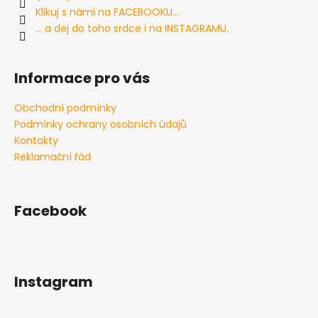
í
í
Klikuj s námi na FACEBOOKU...
p
... a dej do toho srdce i na INSTAGRAMU.
r
v
k
Informace pro vás
y
v
Obchodní podmínky
ý
Podmínky ochrany osobních údajů
p
i
Kontakty
s
Reklamační řád
u
Facebook
Instagram