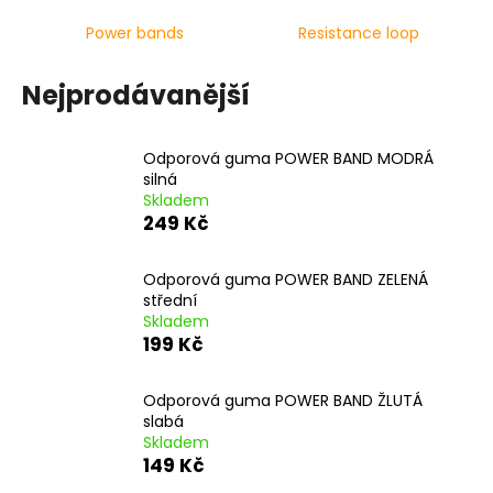
a
Power bands
Resistance loop
j
í
Nejprodávanější
t
?
Odporová guma POWER BAND MODRÁ
silná
Skladem
249 Kč
HLEDAT
Odporová guma POWER BAND ZELENÁ
střední
Skladem
199 Kč
D
o
p
Odporová guma POWER BAND ŽLUTÁ
o
slabá
Skladem
r
149 Kč
u