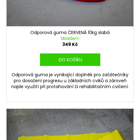
u
k
t
ů
Odporová guma ČERVENÁ 10kg slabá
Skladem
349 Kč
DO KOŠÍKU
Odporová guma je vynikající doplněk pro začátečníky
pro dosažení progresu u základních cviků a zároveň
najde využití při protahování či rehabilitačním cvičení.