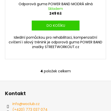
Odporová guma POWER BAND MODRÁ silná
Skladem
249 Kč
DO KOŠÍKU
Ideální pomůckou pro rehabilitaci, kompenzační
cvíčení i silový trénink je odporová guma POWER BAND
značky STREETWORKOUT.cz
4
položek celkem
O
v
Z
l
á
á
Kontakt
d
p
a
a
info
@
woclub.cz
c
t
(+420) 773 037 074