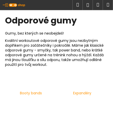
K
Přejít
Hledat
Náku
M
Přihlášen
na
o
obsah
Zpět
Zpět
košík
š
Odporové gumy
í
C
k
o
Gumy, bez kterých se neobejdeš!
p
Kvalitní workoutové odporové gumy jsou nezbytným
doplňkem pro začátečníky i pokročilé. Máme jak klasické
o
odporové gumy - smyčky, tak power band, nebo krátké
t
odporové gumy určené na trénink nohou a hýždí. Každá
ř
má jinou tloušťku a sílu odporu, takže umožňují odlišné
použití pro tvůj workout.
e
b
u
j
e
Booty bands
Expandéry
t
e
n