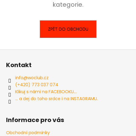
kategorie.
a
j
í
ZPĚT DO OBCHODU
t
?
Z
á
Kontakt
p
HLEDAT
a
info
@
woclub.cz
t
(+420) 773 037 074
í
Klikuj s námi na FACEBOOKU...
D
... a dej do toho srdce i na INSTAGRAMU.
o
p
o
Informace pro vás
r
u
Obchodní podmínky