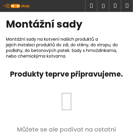
K
Přejít
Hledat
Náku
M
Přihlášen
na
o
obsah
Zpět
Zpět
košík
š
Montážní sady
í
C
k
o
Montážní sady na kotvení našich produktů a
jejich instalaci produktů do zdi, do stěny, do stropu, do
p
podlahy, do betonových patek. Sady s hmoždinkama,
o
nebo chemickýma kotvama.
t
ř
Produkty teprve připravujeme.
e
b
u
j
e
t
e
Můžete se ale podívat na ostatní
n