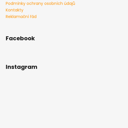
č
Podmínky ochrany osobních údajů
u
Kontakty
j
Reklamační řád
e
m
e
Facebook
BRADLA
DIP
BASIC
M
Instagram
V2
100CM
ČERNÉ
3
499
Kč