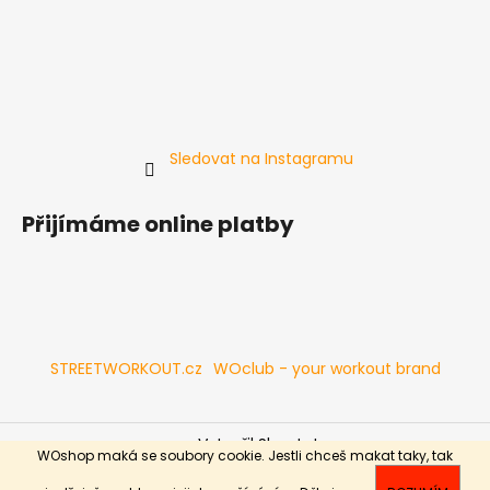
Sledovat na Instagramu
Přijímáme online platby
STREETWORKOUT.cz
WOclub - your workout brand
Vytvořil Shoptet
WOshop maká se soubory cookie. Jestli chceš makat taky, tak
Copyright 2026
WOshop.cz
. Všechna práva vyhrazena.