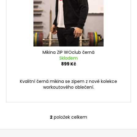
Mikina ZIP WOclub černá
Skladem
899 Kč
Kvalitní černá mikina se zipem z nové kolekce
workoutového oblečení.
2
položek celkem
O
v
Z
l