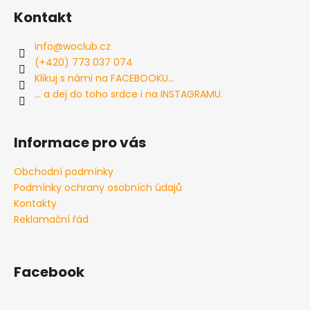
á
á
Kontakt
d
p
a
a
info
@
woclub.cz
c
t
(+420) 773 037 074
í
í
Klikuj s námi na FACEBOOKU...
p
... a dej do toho srdce i na INSTAGRAMU.
r
v
k
Informace pro vás
y
v
Obchodní podmínky
ý
Podmínky ochrany osobních údajů
p
i
Kontakty
s
Reklamační řád
u
Facebook