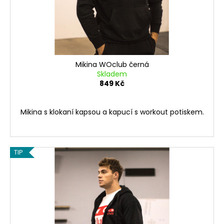
č
d
u
u
j
e
k
m
t
e
ů
Mikina WOclub černá
Skladem
849 Kč
DRŽÁKY
NA
KOTOUČE
POWER
Mikina s klokaní kapsou a kapucí s workout potiskem.
PLATE
HOLDER
999
Kč
TIP