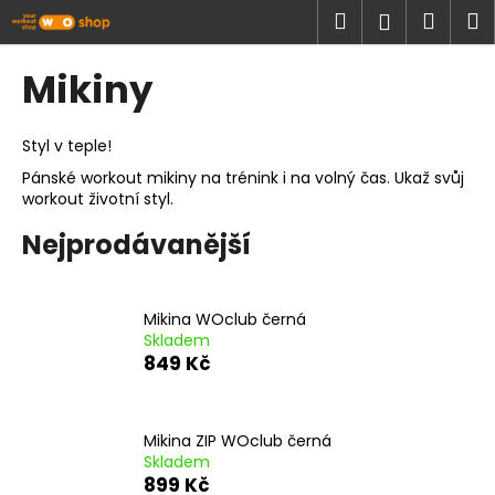
K
Přejít
Hledat
Náku
M
Přihlášen
na
o
obsah
Zpět
Zpět
košík
š
Mikiny
í
C
k
o
Styl v teple!
p
Pánské workout mikiny na trénink i na volný čas. Ukaž svůj
workout životní styl.
o
t
Nejprodávanější
ř
e
b
Mikina WOclub černá
Skladem
u
849 Kč
j
e
t
Mikina ZIP WOclub černá
e
Skladem
899 Kč
n