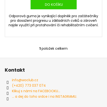
č
DO KOŠÍKU
u
j
e
Odporová guma je vynikající doplněk pro začátečníky
pro dosažení progresu u základních cviků a zároveň
m
najde využití při protahování či rehabilitačním cvičení.
e
SILOVÁ
HRAZDA
1
položek celkem
POWER
O
STAND
v
FULL
Z
l
S
DOPLŇKY
á
á
Kontakt
d
13
p
999
a
a
Kč
info
@
woclub.cz
c
t
(+420) 773 037 074
í
í
Klikuj s námi na FACEBOOKU...
p
... a dej do toho srdce i na INSTAGRAMU.
r
v