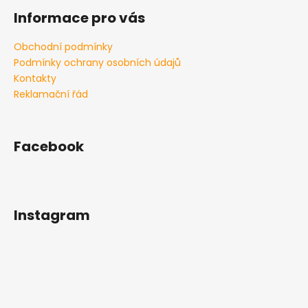
k
Informace pro vás
y
v
Obchodní podmínky
ý
Podmínky ochrany osobních údajů
p
i
Kontakty
s
Reklamační řád
u
Facebook
Instagram