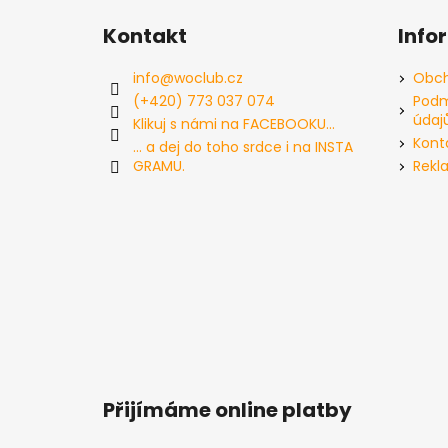
á
Kontakt
Info
p
a
info
@
woclub.cz
Obch
t
(+420) 773 037 074
Podm
údaj
í
Klikuj s námi na FACEBOOKU...
Kont
... a dej do toho srdce i na INSTA
GRAMU.
Rekl
Přijímáme online platby