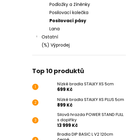
Podložky a žíněnky
Posilovací kolečka
Posilovací pásy
Lana
Ostatní
(%) Výprodej
Top 10 produktů
Nízké bradla STALKY XS 5cm
699 Kč
Nízké bradla STALKY XS PLUS 5cm
899 Kč
Silová hrazda POWER STAND FULL
s doplňky
13 999 Kč
Bradla DIP BASIC L V2 120cm
černé