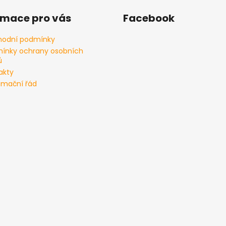
rmace pro vás
Facebook
odní podmínky
ínky ochrany osobních
ů
akty
amační řád