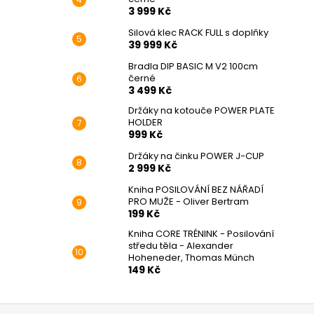
3 999 Kč
Silová klec RACK FULL s doplňky
39 999 Kč
Bradla DIP BASIC M V2 100cm
černé
3 499 Kč
Držáky na kotouče POWER PLATE
HOLDER
999 Kč
Držáky na činku POWER J-CUP
2 999 Kč
Kniha POSILOVÁNÍ BEZ NÁŘADÍ
PRO MUŽE - Oliver Bertram
199 Kč
Kniha CORE TRÉNINK - Posilování
středu těla - Alexander
Hoheneder, Thomas Münch
149 Kč
Z