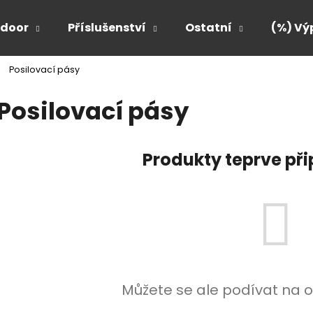
door
Příslušenství
Ostatní
(%) Vý
Posilovací pásy
Co potřebujete najít?
Posilovací pásy
HLEDAT
Produkty teprve př
Doporučujeme
Můžete se ale podívat na o