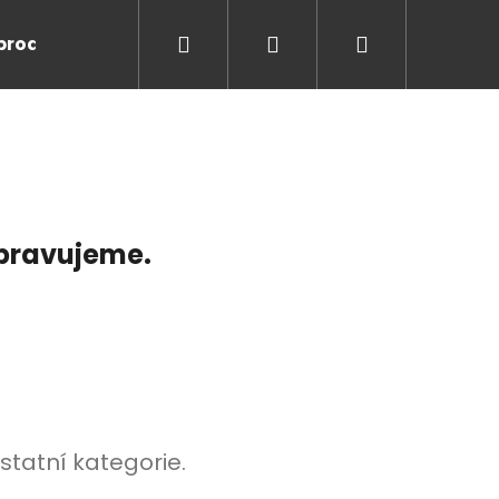
Hledat
Přihlášení
Nákupní
prodej
Workoutová hřiště
STREETWORKOUT.
košík
ipravujeme.
Následující
statní kategorie.