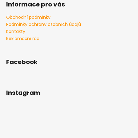
Informace pro vás
y
v
Obchodní podmínky
ý
Podmínky ochrany osobních údajů
p
i
Kontakty
s
Reklamační řád
u
Facebook
Instagram