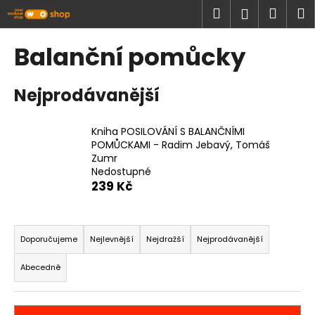
K
Přejít
Hledat
Náku
M
Přihlášen
na
o
obsah
Zpět
Zpět
košík
š
Balanční pomůcky
í
C
k
Nejprodávanější
o
p
o
Kniha POSILOVÁNÍ S BALANČNÍMI
POMŮCKAMI - Radim Jebavý, Tomáš
t
Zumr
ř
Nedostupné
e
239 Kč
b
u
Ř
j
a
Doporučujeme
Nejlevnější
Nejdražší
Nejprodávanější
e
z
Abecedně
t
e
e
n
n
í