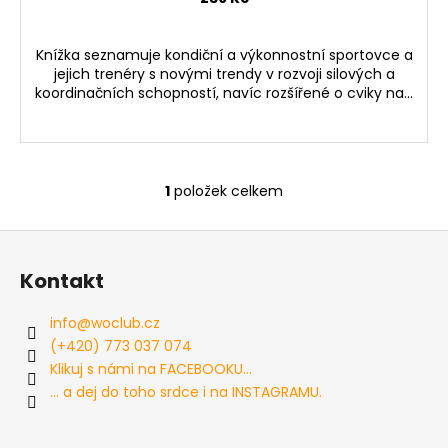
č
u
j
Knížka seznamuje kondiční a výkonnostní sportovce a
e
jejich trenéry s novými trendy v rozvoji silových a
m
koordinačních schopností, navíc rozšířené o cviky na...
e
BRADLA
DIP
1
položek celkem
O
BASIC
v
M
Z
V2
l
100CM
á
á
ČERNÉ
Kontakt
d
p
3
a
a
499
info
@
woclub.cz
c
Kč
t
(+420) 773 037 074
í
í
Klikuj s námi na FACEBOOKU...
p
... a dej do toho srdce i na INSTAGRAMU.
r
v
k