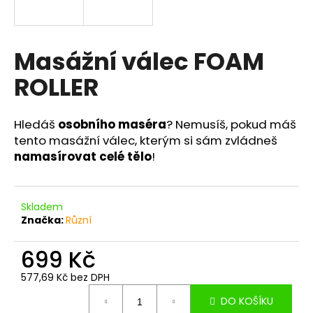
a
j
í
Masážní válec FOAM
t
ROLLER
?
Hledáš
osobního maséra
? Nemusíš, pokud máš
tento masážní válec, kterým si sám zvládneš
namasírovat celé tělo
!
HLEDAT
Skladem
Značka:
Různí
D
o
699 Kč
p
o
577,69 Kč bez DPH
r
Měrná
u
DO KOŠÍKU
cena: