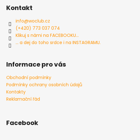
á
Kontakt
p
a
info
@
woclub.cz
t
(+420) 773 037 074
í
Klikuj s námi na FACEBOOKU...
... a dej do toho srdce i na INSTAGRAMU.
Informace pro vás
Obchodní podmínky
Podmínky ochrany osobních údajů
Kontakty
Reklamační řád
Facebook