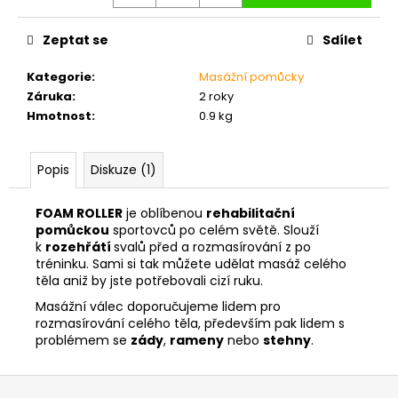
č
u
j
Zeptat se
Sdílet
e
Kategorie
:
Masážní pomůcky
m
Záruka
:
2 roky
e
Hmotnost
:
0.9 kg
DRŽÁKY
NA
Popis
Diskuze (1)
KOTOUČE
POWER
PLATE
FOAM ROLLER
je oblíbenou
rehabilitační
HOLDER
pomůckou
sportovců po celém světě. Slouží
k
rozehřátí
svalů před a rozmasírování z po
999
tréninku. Sami si tak můžete udělat masáž celého
Kč
těla aniž by jste potřebovali cizí ruku.
Masážní válec doporučujeme lidem pro
rozmasírování celého těla, především pak lidem s
problémem se
zády
,
rameny
nebo
stehny
.
Z