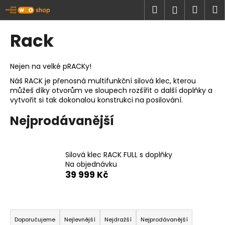
K
Přejít
Hledat
Náku
M
Přihlášen
na
o
obsah
Zpět
Zpět
košík
š
Rack
í
C
k
o
Nejen na velké pRACKy!
p
Náš RACK je přenosná multifunkční silová klec, kterou
můžeš díky otvorům ve sloupech rozšířit o další doplňky a
o
vytvořit si tak dokonalou konstrukci na posilování.
t
ř
Nejprodávanější
e
b
Silová klec RACK FULL s doplňky
u
Na objednávku
j
39 999 Kč
e
t
Ř
e
a
Doporučujeme
Nejlevnější
Nejdražší
Nejprodávanější
n