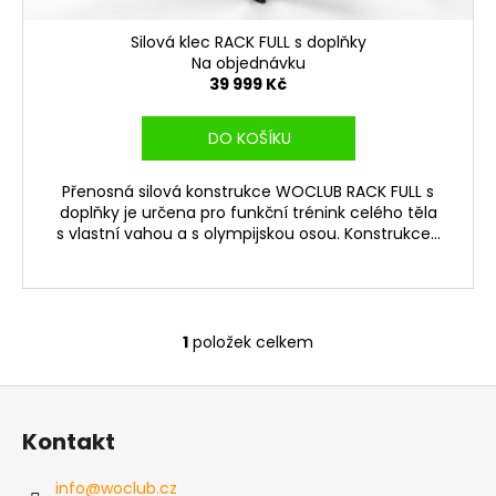
č
t
u
ů
Silová klec RACK FULL s doplňky
j
Na objednávku
e
39 999 Kč
m
e
DO KOŠÍKU
KNIHA
Přenosná silová konstrukce WOCLUB RACK FULL s
POSILOVÁNÍ
doplňky je určena pro funkční trénink celého těla
BEZ
s vlastní vahou a s olympijskou osou. Konstrukce...
NÁŘADÍ
PRO
MUŽE
-
OLIVER
BERTRAM
1
položek celkem
O
199
v
Kč
Z
l
á
á
Kontakt
d
p
a
a
info
@
woclub.cz