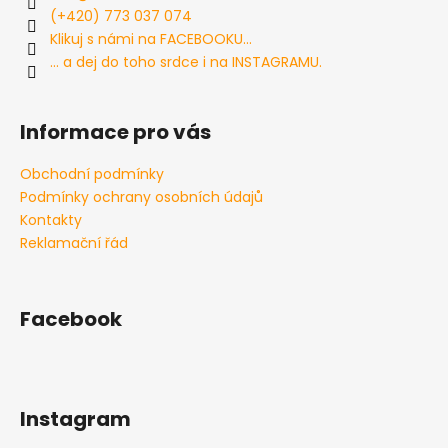
c
t
(+420) 773 037 074
í
í
Klikuj s námi na FACEBOOKU...
p
... a dej do toho srdce i na INSTAGRAMU.
r
v
k
Informace pro vás
y
v
Obchodní podmínky
ý
Podmínky ochrany osobních údajů
p
i
Kontakty
s
Reklamační řád
u
Facebook
Instagram