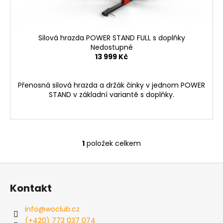
č
k
u
t
j
e
ů
Silová hrazda POWER STAND FULL s doplňky
m
Nedostupné
e
13 999 Kč
DRŽÁKY
Přenosná silová hrazda a držák činky v jednom POWER
NA
STAND v základní variantě s doplňky.
ČINKU
POWER
J-
CUP
2
1
položek celkem
O
999
v
Kč
Z
l
á
á
Kontakt
d
p
a
a
info
@
woclub.cz
c
t
(+420) 773 037 074