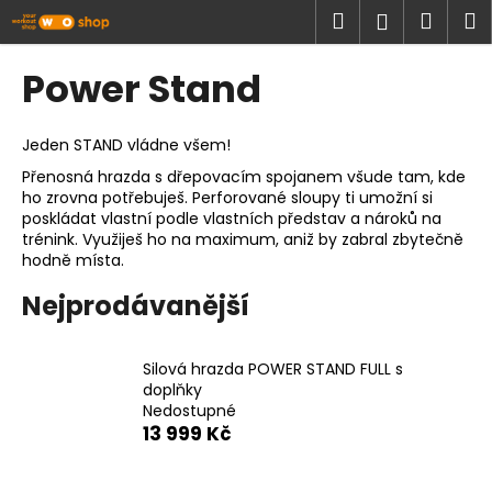
K
Přejít
Hledat
Náku
M
Přihlášen
na
o
obsah
Zpět
Zpět
košík
š
Power Stand
í
C
k
o
Jeden STAND vládne všem!
p
Přenosná hrazda s dřepovacím spojanem všude tam, kde
ho zrovna potřebuješ. Perforované sloupy ti umožní si
o
poskládat vlastní podle vlastních představ a nároků na
t
trénink. Využiješ ho na maximum, aniž by zabral zbytečně
ř
hodně místa.
e
Nejprodávanější
b
u
Silová hrazda POWER STAND FULL s
j
doplňky
e
Nedostupné
t
13 999 Kč
e
n