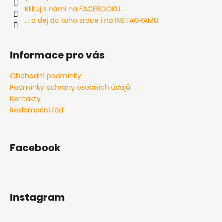
í
í
Klikuj s námi na FACEBOOKU...
p
... a dej do toho srdce i na INSTAGRAMU.
r
v
k
Informace pro vás
y
v
Obchodní podmínky
ý
Podmínky ochrany osobních údajů
p
i
Kontakty
s
Reklamační řád
u
Facebook
Instagram