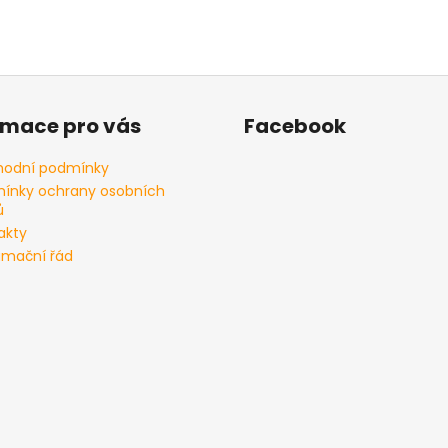
rmace pro vás
Facebook
odní podmínky
ínky ochrany osobních
ů
akty
amační řád