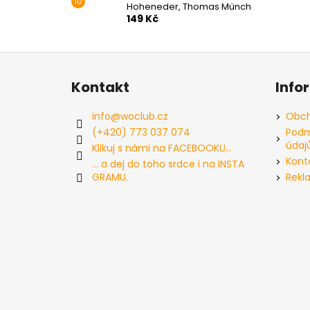
Hoheneder, Thomas Münch
149 Kč
Z
á
Kontakt
Info
p
a
info
@
woclub.cz
Obch
t
(+420) 773 037 074
Podm
údaj
í
Klikuj s námi na FACEBOOKU...
Kont
... a dej do toho srdce i na INSTA
GRAMU.
Rekl