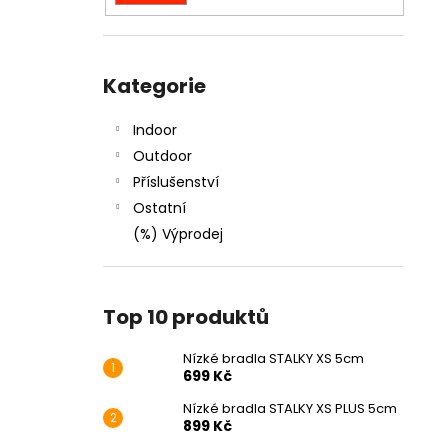
NÍZKÉ BRADLA STALKY XS 5CM
l
699 Kč
Přeskočit
kategorie
Kategorie
Indoor
Outdoor
Příslušenství
Ostatní
(%) Výprodej
Top 10 produktů
Nízké bradla STALKY XS 5cm
699 Kč
Nízké bradla STALKY XS PLUS 5cm
899 Kč