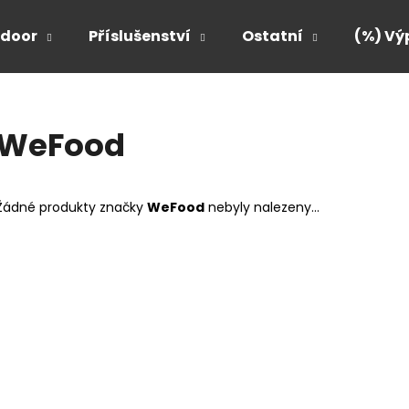
door
Příslušenství
Ostatní
(%) Vý
Co potřebujete najít?
WeFood
HLEDAT
Žádné produkty značky
WeFood
nebyly nalezeny...
Doporučujeme