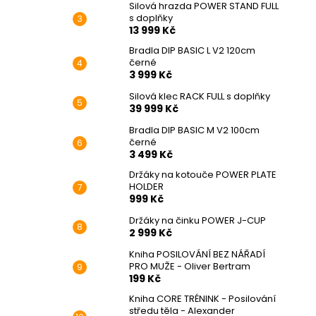
Silová hrazda POWER STAND FULL
s doplňky
13 999 Kč
Bradla DIP BASIC L V2 120cm
černé
3 999 Kč
Silová klec RACK FULL s doplňky
39 999 Kč
Bradla DIP BASIC M V2 100cm
černé
3 499 Kč
Držáky na kotouče POWER PLATE
HOLDER
999 Kč
Držáky na činku POWER J-CUP
2 999 Kč
Kniha POSILOVÁNÍ BEZ NÁŘADÍ
PRO MUŽE - Oliver Bertram
199 Kč
Kniha CORE TRÉNINK - Posilování
středu těla - Alexander