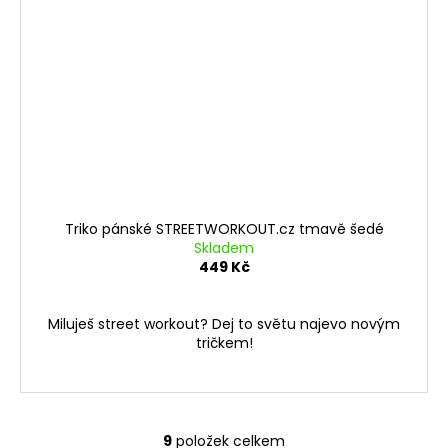
Triko pánské STREETWORKOUT.cz tmavě šedé
Skladem
449 Kč
Miluješ street workout? Dej to světu najevo novým
tričkem!
9
položek celkem