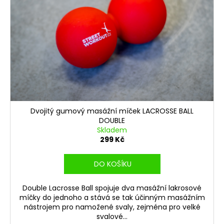
s
d
a
p
u
j
r
k
í
o
t
t
d
ů
?
u
k
t
ů
Dvojitý gumový masážní míček LACROSSE BALL
HLEDAT
DOUBLE
Skladem
299 Kč
D
DO KOŠÍKU
o
p
Double Lacrosse Ball spojuje dva masážní lakrosové
o
míčky do jednoho a stává se tak účinným masážním
r
nástrojem pro namožené svaly, zejména pro velké
u
svalové...