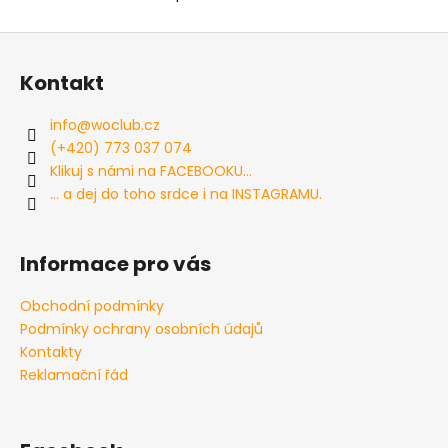
O
v
Z
l
á
á
Kontakt
d
p
a
a
info
@
woclub.cz
c
t
(+420) 773 037 074
í
í
Klikuj s námi na FACEBOOKU...
p
... a dej do toho srdce i na INSTAGRAMU.
r
v
k
Informace pro vás
y
v
Obchodní podmínky
ý
Podmínky ochrany osobních údajů
p
i
Kontakty
s
Reklamační řád
u