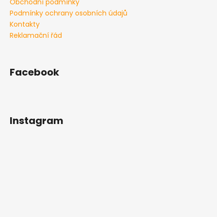
Obchodní podmínky
a
Podmínky ochrany osobních údajů
j
Kontakty
í
Reklamační řád
t
?
Facebook
HLEDAT
Instagram
D
o
p
o
r
u