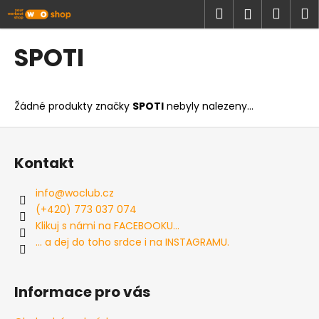
K
Přejít
Hledat
Náku
M
Přihlášen
na
o
obsah
Zpět
Zpět
košík
š
SPOTI
í
C
k
o
Žádné produkty značky
SPOTI
nebyly nalezeny...
p
o
Z
t
á
Kontakt
ř
p
e
a
info
@
woclub.cz
b
t
(+420) 773 037 074
u
í
Klikuj s námi na FACEBOOKU...
j
... a dej do toho srdce i na INSTAGRAMU.
e
t
Informace pro vás
e
n