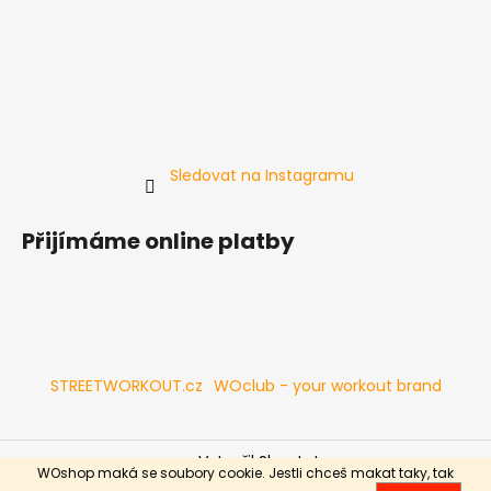
č
u
j
e
m
e
Sledovat na Instagramu
NÍZKÉ
BRADLA
STALKY
Přijímáme online platby
XS
PLUS
5CM
899
Kč
STREETWORKOUT.cz
WOclub - your workout brand
Vytvořil Shoptet
WOshop maká se soubory cookie. Jestli chceš makat taky, tak