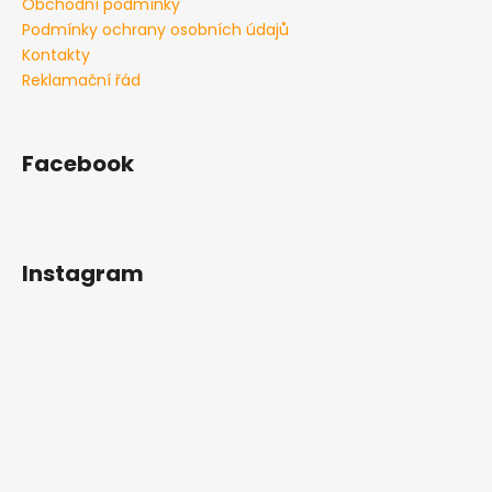
Obchodní podmínky
a
Podmínky ochrany osobních údajů
j
Kontakty
í
Reklamační řád
t
?
Facebook
HLEDAT
Instagram
D
o
p
o
r
u