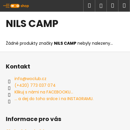
K
Přejít
Hledat
Náku
M
Přihlášen
na
o
obsah
Zpět
Zpět
košík
š
NILS CAMP
í
C
k
o
Žádné produkty značky
NILS CAMP
nebyly nalezeny...
p
o
Z
t
á
Kontakt
ř
p
e
a
info
@
woclub.cz
b
t
(+420) 773 037 074
u
í
Klikuj s námi na FACEBOOKU...
j
... a dej do toho srdce i na INSTAGRAMU.
e
t
Informace pro vás
e
n