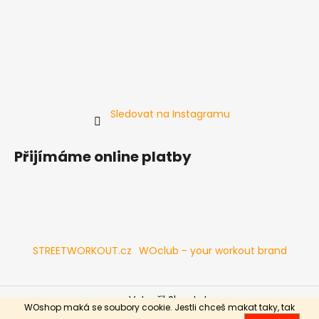
č
u
j
e
m
e
Sledovat na Instagramu
SILOVÁ
HRAZDA
POWER
Přijímáme online platby
STAND
FULL
S
DOPLŇKY
13
999
Kč
STREETWORKOUT.cz
WOclub - your workout brand
Vytvořil Shoptet
WOshop maká se soubory cookie. Jestli chceš makat taky, tak