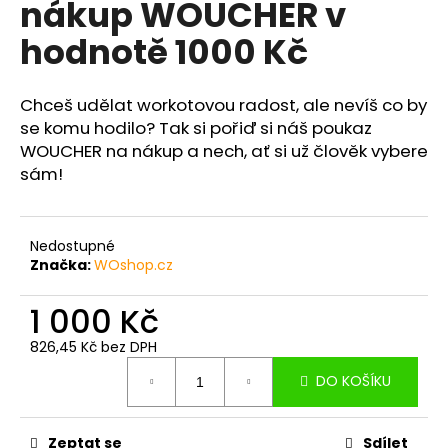
nákup WOUCHER v
a
hodnotě 1000 Kč
j
í
t
Chceš udělat workotovou radost, ale nevíš co by
?
se komu hodilo? Tak si pořiď si náš poukaz
WOUCHER na nákup a nech, ať si už člověk vybere
sám!
HLEDAT
Nedostupné
Značka:
WOshop.cz
1 000 Kč
D
o
826,45 Kč bez DPH
p
Měrná
DO KOŠÍKU
o
cena:
r
u
Zeptat se
Sdílet