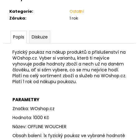
č
u
Kategorie
:
Ostatní
j
Záruka
:
1 rok
e
m
e
Popis
Diskuze
Fyzický poukaz na nákup produktů a příslušenství na
BRADLA
WOshop.cz. Vyber si variantu, která ti nejvíce
DIP
BASIC
vyhovuje podle hodnoty zboží a nech už na daném
L
člověku, ať si sám vybere, co se mu nejvíce hodí.
V2
Platí na celý sortiment zboží a služeb na WOshop.cz.
120CM
Platí 1 rok od nákupu poukazu.
ČERNÉ
3
999
PARAMETRY
Kč
Značka: WOshop.cz
Hodnota: 1000 Kč
Název: OFFLINE WOUCHER
Obsah balení: 1x fyzický poukaz ve vybrané hodnotě