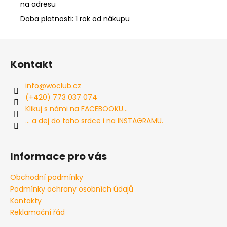
na adresu
Doba platnosti: 1 rok od nákupu
Z
á
Kontakt
p
a
info
@
woclub.cz
t
(+420) 773 037 074
í
Klikuj s námi na FACEBOOKU...
... a dej do toho srdce i na INSTAGRAMU.
Informace pro vás
Obchodní podmínky
Podmínky ochrany osobních údajů
Kontakty
Reklamační řád