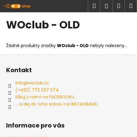
K
Přejít
Hledat
Náku
M
Přihlášen
na
o
obsah
Zpět
Zpět
košík
š
WOclub - OLD
í
C
k
o
Žádné produkty značky
WOclub - OLD
nebyly nalezeny...
p
o
Z
t
á
Kontakt
ř
p
e
a
info
@
woclub.cz
b
t
(+420) 773 037 074
u
í
Klikuj s námi na FACEBOOKU...
j
... a dej do toho srdce i na INSTAGRAMU.
e
t
Informace pro vás
e
n