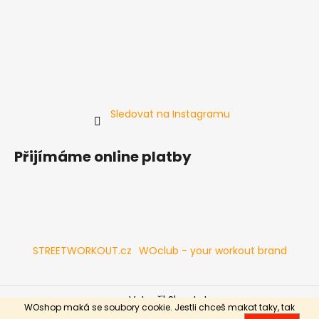
č
u
j
e
m
e
Sledovat na Instagramu
DRŽÁKY
NA
ČINKU
Přijímáme online platby
POWER
J-
CUP
2
999
Kč
STREETWORKOUT.cz
WOclub - your workout brand
Vytvořil Shoptet
WOshop maká se soubory cookie. Jestli chceš makat taky, tak