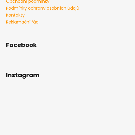
Obchodní podmínky
a
Podmínky ochrany osobních údajů
j
Kontakty
í
Reklamační řád
t
?
Facebook
HLEDAT
Instagram
D
o
p
o
r
u